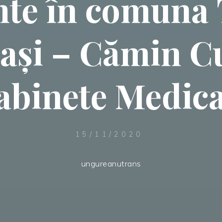
te în comuna 
Iași – Cămin Cu
abinete Medica
15/11/2020
ungureanutrans