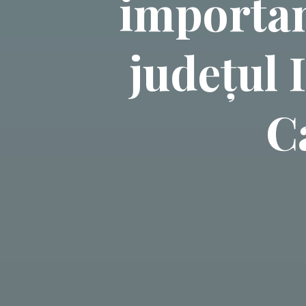
importan
județul 
C