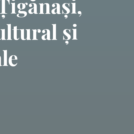
Țigănași,
ltural și
le