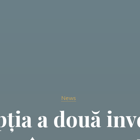
News
ția a două inve