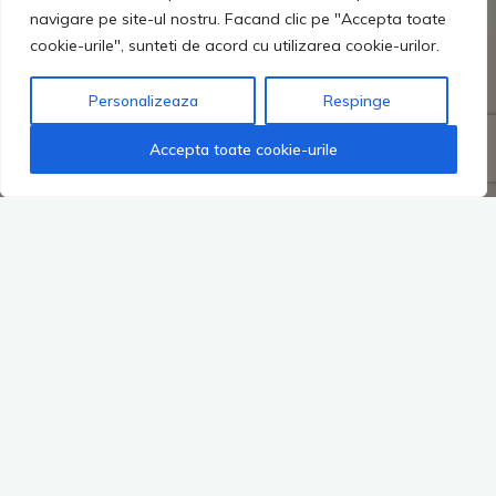
navigare pe site-ul nostru. Facand clic pe "Accepta toate
cookie-urile", sunteti de acord cu utilizarea cookie-urilor.
Personalizeaza
Respinge
Accepta toate cookie-urile
Echipamentele de lucru performante şi spiritul concurenţial
motivează compania să abordeze metode de lucru flexibile şi
proiecte hidroedilitare de mare utilitate unei societăţi in
dezvoltare.
Astfel, se realizează reţele de alimentare cu apă, lucrări de
canalizare, rezervoare de apă şi staţii de epurare a apelor
uzate.