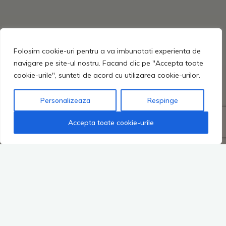
Folosim cookie-uri pentru a va imbunatati experienta de
navigare pe site-ul nostru. Facand clic pe "Accepta toate
cookie-urile", sunteti de acord cu utilizarea cookie-urilor.
Personalizeaza
Respinge
Accepta toate cookie-urile
Proiectul de reabilitare al insfrastructurii rutiere afectate de
viituri în comuna Țigănași, județul Iași, constă în modernizarea
prin asfaltare a 10 drumuri sătești, amenajarea de drumuri
laterale, platforme de încrucișare, precum și în realizarea
lucrărilor de colectare și evacuare dirijată a apelor pluviale.