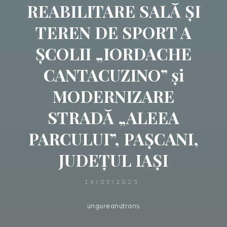
REABILITARE SALĂ ȘI
TEREN DE SPORT A
ȘCOLII „IORDACHE
CANTACUZINO” și
MODERNIZARE
STRADĂ „ALEEA
PARCULUI”, PAȘCANI,
JUDEȚUL IAȘI
14/03/2023
ungureanutrans