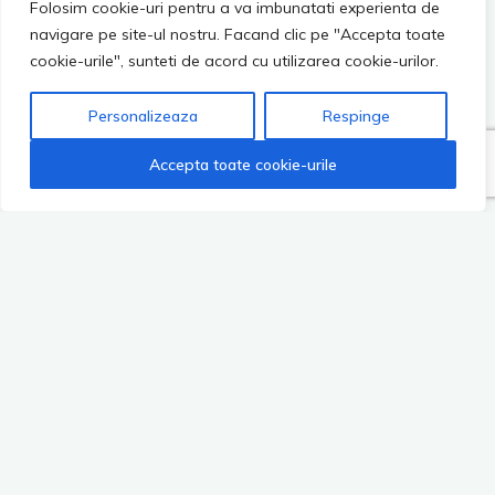
Folosim cookie-uri pentru a va imbunatati experienta de
navigare pe site-ul nostru. Facand clic pe "Accepta toate
cookie-urile", sunteti de acord cu utilizarea cookie-urilor.
Personalizeaza
Respinge
Accepta toate cookie-urile
no images were found
0 comentarii
Pingback:
Lucrari finalizate - UNGUREANU TRANS